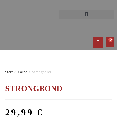
0
Start
>
Garne
>
Strongbond
STRONGBOND
29,99
€